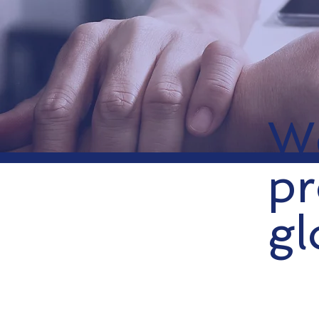
W
pr
gl