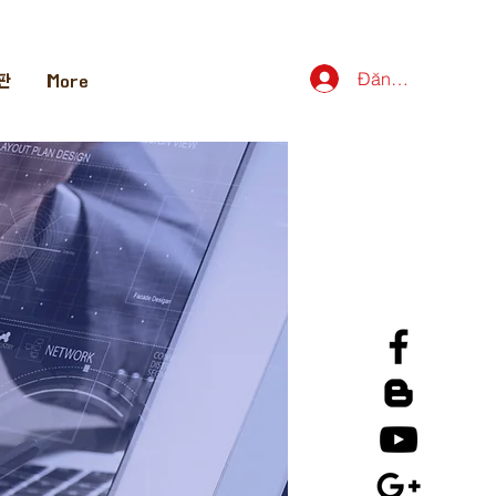
Đăng nhập
판
More