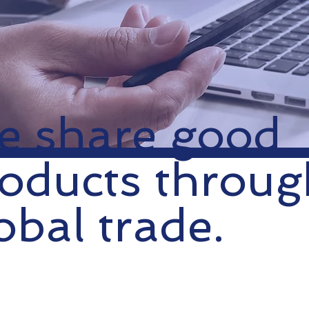
e share good
oducts throug
obal trade.