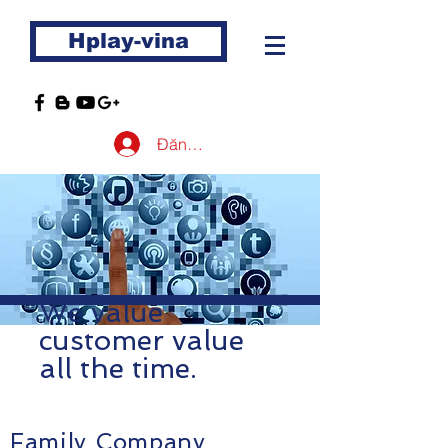
Hplay-vina
Đăng nhập
We value
customer value
all the time.
Family Company