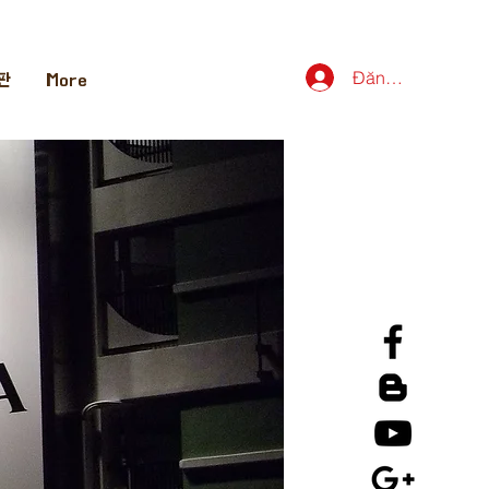
Đăng nhập
판
More