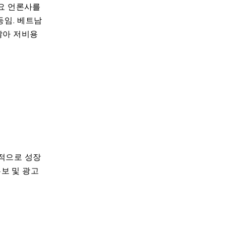
주요 언론사를
es 등임. 베트남
많아 저비용
약적으로 성장
홍보 및 광고