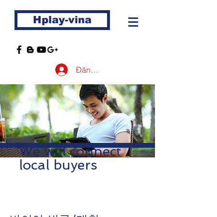
Hplay-vina
Đăng nhập
We will connect
local buyers