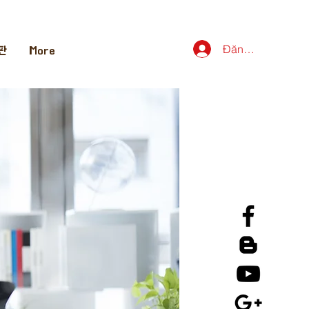
Đăng nhập
판
More