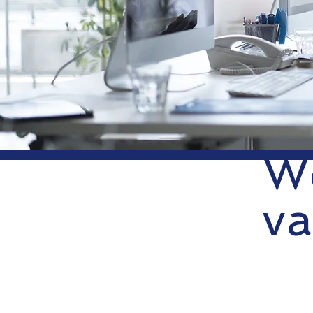
We
va