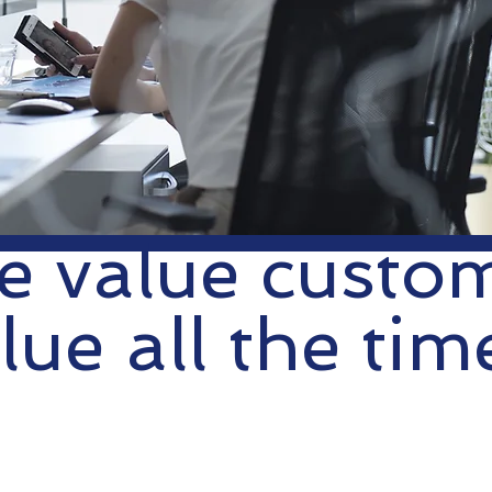
 value custo
lue all the tim