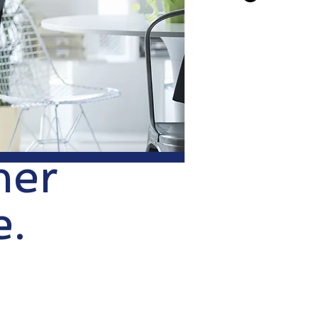
mer
e.